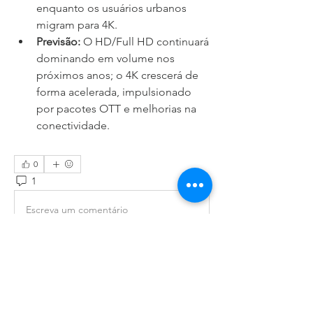
enquanto os usuários urbanos 
migram para 4K.
Previsão:
 O HD/Full HD continuará 
dominando em volume nos 
próximos anos; o 4K crescerá de 
forma acelerada, impulsionado 
por pacotes OTT e melhorias na 
conectividade.
0
1
67
Escreva um comentário
Informações
Bem-vindo ao grupo! Você pode se
conectar com outros membros
...