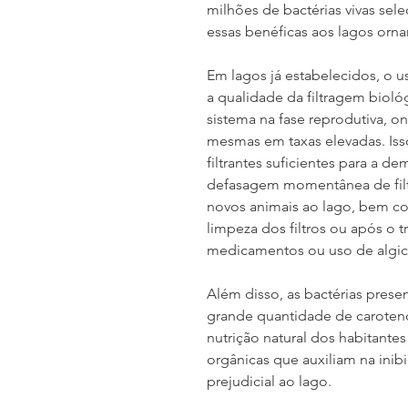
milhões de bactérias vivas sel
essas benéficas aos lagos orna
Em lagos já estabelecidos, o u
a qualidade da filtragem biológ
sistema na fase reprodutiva, o
mesmas em taxas elevadas. Iss
filtrantes suficientes para a d
defasagem momentânea de filt
novos animais ao lago, bem com
limpeza dos filtros ou após o 
medicamentos ou uso de algic
Além disso, as bactérias pres
grande quantidade de caroten
nutrição natural dos habitantes
orgânicas que auxiliam na inib
prejudicial ao lago.