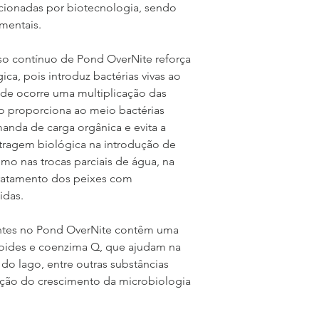
ecionadas por biotecnologia, sendo 
mentais.
so contínuo de Pond OverNite reforça 
ica, pois introduz bactérias vivas ao 
nde ocorre uma multiplicação das 
o proporciona ao meio bactérias 
emanda de carga orgânica e evita a 
ragem biológica na introdução de 
o nas trocas parciais de água, na 
tratamento dos peixes com 
idas.
entes no Pond OverNite contêm uma 
oides e coenzima Q, que ajudam na 
 do lago, entre outras substâncias 
ição do crescimento da microbiologia 