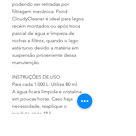
podendo ser retiradas por 
filtragem mecânica. Pond 
CloudyCleaner é ideal para lagos 
recém montados ou após troca 
parcial de água e limpeza de 
rochas e filtros, quando o lago 
está turvo devido a matéria em 
suspensão proveniente dessa 
manutenção.
INSTRUÇÕES DE USO
Para cada 1.000 L: Utilize 80 ml.
A água ficará límpida e cristalina 
em poucas horas. Caso haja 
necessidade, reaplique o 
produto após 48 h.
Pond CloudyCleaner é seguro 
para todos peixes e plantas do 
lago.