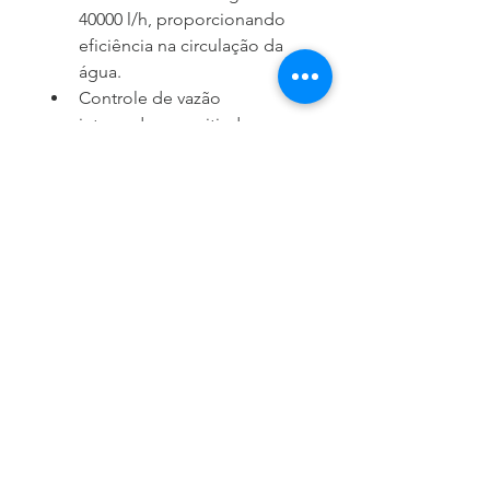
40000 l/h, proporcionando 
eficiência na circulação da 
água.
Controle de vazão 
integrado, permitindo 
ajustar a potência conforme 
a necessidade.
Funcionamento em tensão 
de 220v, compatível com a 
maioria das instalações 
elétricas.
Design robusto e durável, 
resistente ao uso contínuo.