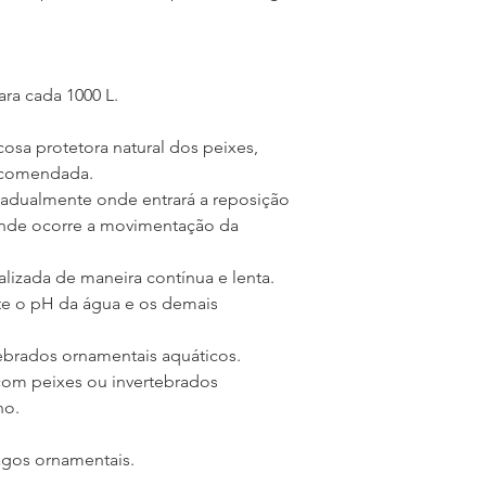
ara cada 1000 L.
osa protetora natural dos peixes, 
ecomendada.
dualmente onde entrará a reposição 
 onde ocorre a movimentação da 
alizada de maneira contínua e lenta.
ste o pH da água e os demais 
tebrados ornamentais aquáticos.
com peixes ou invertebrados 
no.
agos ornamentais.