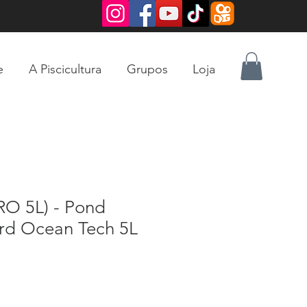
e
A Piscicultura
Grupos
Loja
O 5L) - Pond
d Ocean Tech 5L