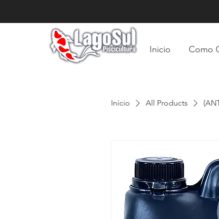
Inicio
Como 
Início
All Products
(ANT