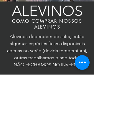
ALEVINOS
COMO COMPRAR NOSSOS
ALEVINOS
Alevinos dependem de safra, então
algumas espécies ficam disponiveis
apenas no verão (devida temperatura),
outras trabalhamos o ano todo.
NÃO FECHAMOS NO INVERNO
COMO COMPRAR: Faça contato com a
gente! verifique atendimento para sua
região.
CONTATO: não quer esperar retorno?
entre em contato direto em nosso
whatsapp!