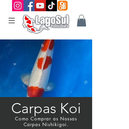
Carpas Koi
Como Comprar as Nossas
Carpas Nishikigoi.